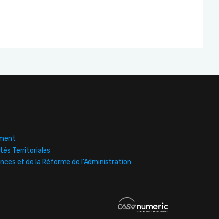
ement
tés Territoriales
ances et de la Réforme de l'Administration