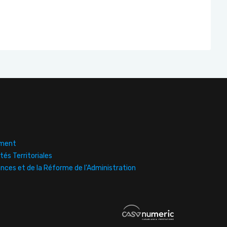
ement
tés Territoriales
ances et de la Réforme de l'Administration