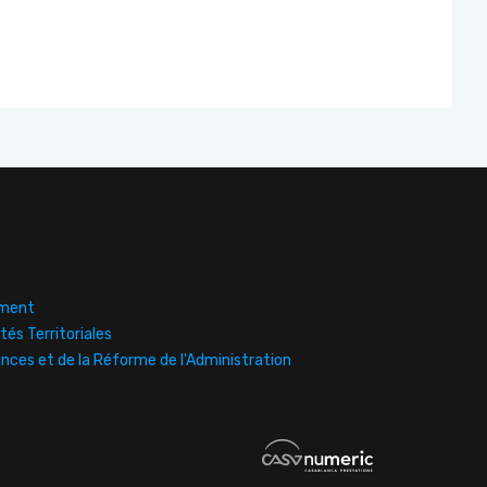
ement
tés Territoriales
ances et de la Réforme de l'Administration